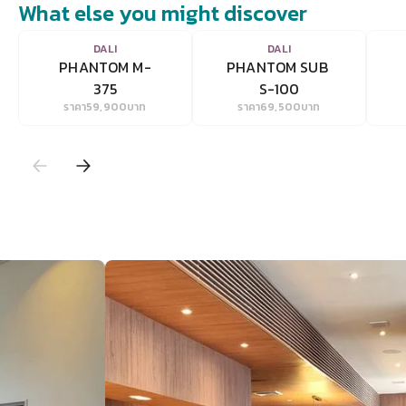
What else you might discover
VIEW
VIEW
DALI
DALI
PHANTOM M-
PHANTOM SUB 
375
S-100
ราคา
59,900
บาท
ราคา
69,500
บาท