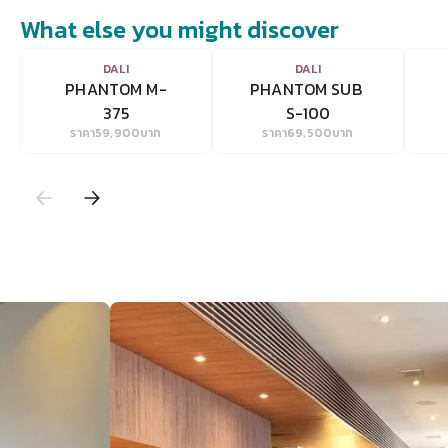
What else you might discover
VIEW
VIEW
DALI
DALI
PHANTOM M-
PHANTOM SUB 
375
S-100
ราคา
59,900
บาท
ราคา
69,500
บาท