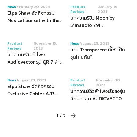
Reimagined'
and Conice
VIEW
VIEW
News
February 20, 2024
Product
January 15,
Reviews
2024
Elpa Shaw จัดกิจกรรม
บทความรีวิว Moon by
Musical Sunset with the
Simaudio 791
Gryphon
Preamplifier เเละ 761
Power Amplifier โดย
VIEW
VIEW
Product
November 15,
News
August 25, 2023
Stereonet.com
Reviews
2023
สาย Transparent ที่ใช้..เป็น
บทความรีวิวลำโพง
รุ่นไหนกัน?
Audiovector รุ่น QR 7 ลำ
โพงตัวท็อปในซีรีส์ QR กับ
ความคุ้มค่าที่มากล้นด้วย
VIEW
VIEW
News
August 23, 2023
Product
November 30,
คุณภาพห้าดาว โดย What
Reviews
2022
Elpa Shaw จัดกิจกรรม
Hi-Fi.com
บทความรีวิวลำโพงเรือธงรุ่น
Exclusive Cables A/B
นิยมล่าสุด AUDIOVECTOR
Test Session presented
QR7 จัดเต็มด้วยเทคโนโลยี
by Transparent Audio
ใหม่ เอาใจสายโฮมเอนเตอร์
1 / 2
เทนเมนต์