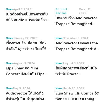
VIEW
VIEW
News
April 7, 2026
Product
March 17,
Reviews
2025
เปิดตัวอย่างเป็นทางการกับ
บทความรีวิว Audiovector
dCS Audio แบรนด์เครื่อง
Trapeze Reimagined
เสียงระดับ Hi-end จากสห
โดย The Absolute Sound
ราชอาณาจักร
Audiovector Trapeze
VIEW
VIEW
News
January 22, 2025
News
November 5, 2024
Reimagined เป็นการนำ
เรื่องจริงหรือแค่ความเชื่อ?
Audiovector Unveils the
ลำโพงตั้งพื้นรุ่น "Trapeze"
กำลังขับสูงกว่า = เสียงที่ดี
Trapeze Reimagined: A
กว่าสำหรับ Power
Heritage Driven by
Amplifier?
Sound
VIEW
VIEW
News
August 3, 2024
News
August 3, 2024
Elpa Shaw จัด Mini
สัมผัสคุณภาพเสียงที่เหนือ
Concert นั่งเล่นกับ Elpa
กว่ากับ Power
Shaw และ Vinyl weekend
Conditioner รุ่น
market
PowerZone 3 product
VIEW
VIEW
News
May 9, 2024
News
March 28, 2024
ใหม่ล่าสุดจาก The
Audiovector ได้เปิดตัว
Elpa Shaw และ Conice จัด
Gryphon
ลำโพงรุ่นใหม่ล่าสุดอย่าง
กิจกรรม First Listening
'The Trapeze
Session with Elpa Shaw