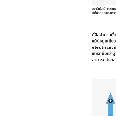
เทคโนโลยี “Hoplon
ลด์ถักทองแดงควา
นี่คือคำถามที
แม้ข้อมูลเสีย
electrical
แทรกซึมเข้าส
สามารถส่งผลต