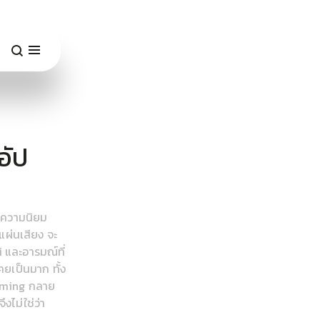
อัป
ับความนิยม
แผ่นเสียง จะ
ิ และอารมณ์ที่
ยเป็นมาก ทั้ง
eaming กลาย
ไม่ใช่ว่า 