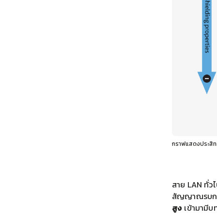
กราฟแสดงประสิทธ
สาย LAN ทั่วไ
สัญญาณรบกวนใ
สูง
เข้ามามีบ