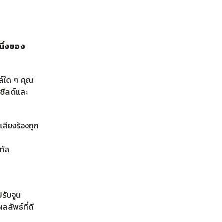
นึ่งของ
์ใด ๆ คุณ
รชีลด์และ
เสียงร้องถูก
ทัล
ปรับจูน
ลัพธ์ที่ดี