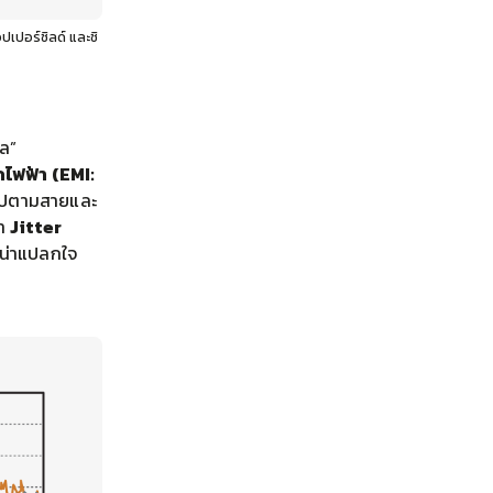
ปเปอร์ชิลด์ และชิ
ัล”
ไฟฟ้า (EMI:
ไปตามสายและ
่า
Jitter
่น่าแปลกใจ