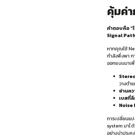
คุ้มค
คำตอบคือ “ใ
Signal Pat
หากคุณใช้ Ne
กำลังพึ่งพา ก
ออกแบบมาเพื่
Stereo
วางตำแห
ย่านควา
เบสที่ล
Noise F
การเปลี่ยนแปล
system มาได้ร
อย่างน่าประห