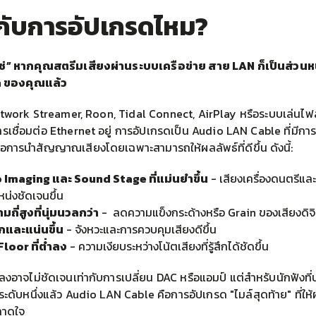
่ากับการอัปเกรดไหม?
ช่” หากคุณสตรีมเสียงผ่านระบบเครือข่าย สาย LAN ก็เป็นส่วนห
h ของคุณแล้ว
twork Streamer, Roon, Tidal Connect, AirPlay หรือระบบเล่นไฟล
ารเชื่อมต่อ Ethernet อยู่ การอัปเกรดเป็น Audio LAN Cable ที่มีกา
อการนำสัญญาณเสียงโดยเฉพาะสามารถให้ผลลัพธ์ที่ดีขึ้น ดังนี้:
 Imaging และ Sound Stage ที่แม่นยำขึ้น
- เสียงเครื่องดนตรีและ
น่งชัดเจนขึ้น
มถี่สูงที่นุ่มนวลกว่า
- ลดความแข็งกระด้างหรือ Grain ของเสียงดิจิ
ึกและแน่นขึ้น
- จังหวะและการควบคุมเสียงดีขึ้น
loor ที่ต่ำลง
- ความเงียบระหว่างโน้ตเสียงที่รู้สึกได้ชัดขึ้น
งอาจไม่ชัดเจนเท่ากับการเปลี่ยน DAC หรือแอมป์ แต่สำหรับนักฟังที่
ะดับหนึ่งแล้ว Audio LAN Cable คือการอัปเกรด "ไมล์สุดท้าย" ที่ให้ผล
ลาดใจ