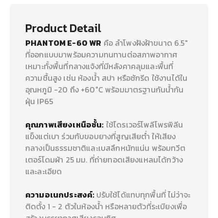
Product Detail
PHANTOM E-60 WR
คือ ลำโพงฝังฝ้าขนาด 6.5"
ที่ออกแบบมาพร้อมความทนทานต่อสภาพอากาศ
เหมาะทั้งพื้นที่กลางแจ้งที่มีหลังคาคลุมและพื้นที่
ความชื้นสูง เช่น ห้องน้ำ สปา หรือซักรีด ใช้งานได้ใน
อุณหภูมิ -20 ถึง +60°C พร้อมมาตรฐานกันน้ำกัน
ฝุ่น IP65
คุณภาพเสียงเหนือชั้น:
ใช้ไดรเวอร์โพลีโพรพิลีน
แข็งแต่เบา ร่วมกับขอบยางที่สูญเสียต่ำ ให้เสียง
กลางเป็นธรรมชาติและเบสลึกหนักแน่น พร้อมทวีต
เตอร์โดมผ้า 25 มม. ที่ถ่ายทอดเสียงแหลมได้กว้าง
และละเอียด
ความอเนกประสงค์:
ปรับใช้ได้แทบทุกพื้นที่ ไม่ว่าจะ
ติดตั้ง 1 - 2 ตัวในห้องน้ำ หรือหลายตัวที่ระเบียงเพื่อ
สร้างบรรยากาศเสียงรอบทิศ