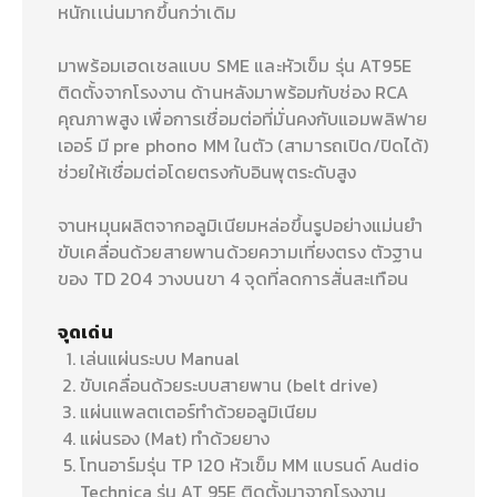
หนักเเน่นมากขึ้นกว่าเดิม
มาพร้อมเฮดเชลแบบ SME และหัวเข็ม รุ่น AT95E
ติดตั้งจากโรงงาน ด้านหลังมาพร้อมกับช่อง RCA
คุณภาพสูง เพื่อการเชื่อมต่อที่มั่นคงกับแอมพลิฟาย
เออร์ มี pre phono MM ในตัว (สามารถเปิด/ปิดได้)
ช่วยให้เชื่อมต่อโดยตรงกับอินพุตระดับสูง
จานหมุนผลิตจากอลูมิเนียมหล่อขึ้นรูปอย่างแม่นยำ
ขับเคลื่อนด้วยสายพานด้วยความเที่ยงตรง ตัวฐาน
ของ TD 204 วางบนขา 4 จุดที่ลดการสั่นสะเทือน
จุดเด่น
เล่นแผ่นระบบ Manual
ขับเคลื่อนด้วยระบบสายพาน (belt drive)
แผ่นแพลตเตอร์ทำด้วยอลูมิเนียม
แผ่นรอง (Mat) ทำด้วยยาง
โทนอาร์มรุ่น TP 120 หัวเข็ม MM แบรนด์ Audio
Technica รุ่น AT 95E ติดตั้งมาจากโรงงาน