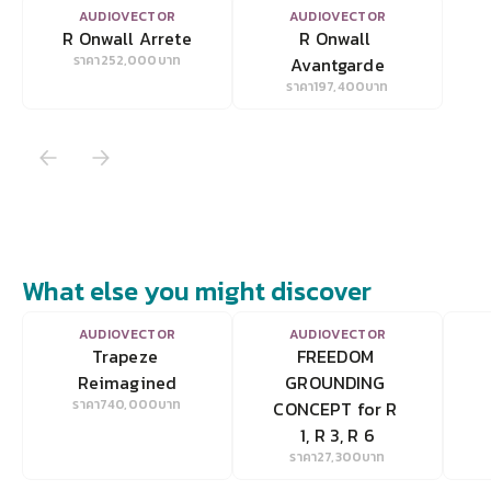
VIEW
VIEW
AUDIOVECTOR
AUDIOVECTOR
R Onwall Arrete
R Onwall 
ราคา
252,000
บาท
Avantgarde
ราคา
197,400
บาท
What else you might discover
VIEW
VIEW
AUDIOVECTOR
AUDIOVECTOR
Trapeze 
FREEDOM 
Reimagined
GROUNDING 
ราคา
740,000
บาท
CONCEPT for R 
1, R 3, R 6
ราคา
27,300
บาท