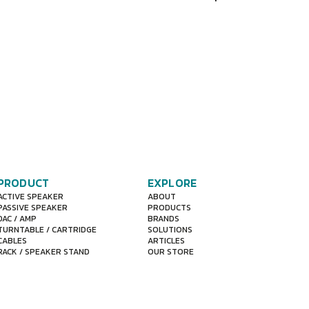
ined
eze"
PRODUCT
EXPLORE
ACTIVE SPEAKER
ABOUT
PASSIVE SPEAKER
PRODUCTS
DAC / AMP
BRANDS
TURNTABLE / CARTRIDGE
SOLUTIONS
CABLES
ARTICLES
RACK / SPEAKER STAND
OUR STORE