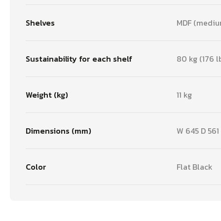
Shelves
MDF (medium
Sustainability for each shelf
80 kg (176 l
Weight (kg)
11 kg
Dimensions (mm)
W 645 D 561 
Color
Flat Black