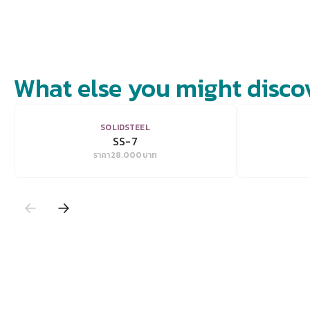
What else you might disco
VIEW
SOLIDSTEEL
SS-7
ราคา
28,000
บาท