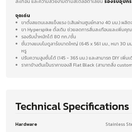
สะเทือน และความสวยงามตามสไตล์อิตาเลียน
รองรับอุปกร
จุดเด่น
ขาตั้งสแตนเลสแข็งแรง (เส้นผ่านศูนย์กลาง 40 มม.) ผลิตจา
ขา Hyperspike ดั้งเดิม ช่วยลดการสั่นสะเทือนและเพิ่มคุ
รองรับน้ำหนักได้ 80 กก./ชั้น
ชั้นวางแบบโมดูลาร์ขนาดใหญ่ (645 x 561 มม., หนา 30 ม
หรู
ปรับความสูงชั้นได้ (145 - 365 มม.) และสามารถ DIY เพิ่
ราคาข้างต้นเป็นราคาของสี Flat Black (สามาถสั่ง custom ส
Technical Specifications
Hardware
Stainless St