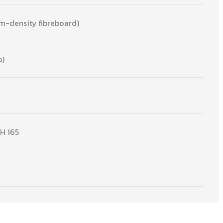
-density fibreboard)
b)
H 165