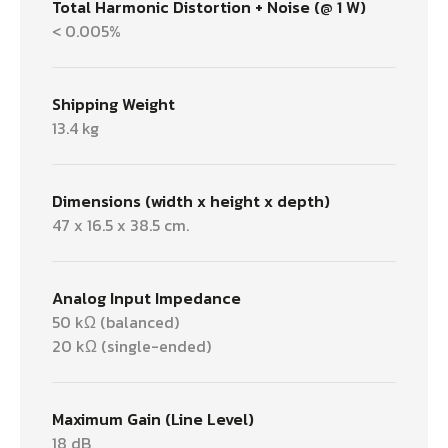
Total Harmonic Distortion + Noise (@ 1 W)
< 0.005%
Shipping Weight
13.4 kg
Dimensions (width x height x depth)
47 x 16.5 x 38.5 cm.
Analog Input Impedance
50 kΩ (balanced)
20 kΩ (single-ended)
Maximum Gain (Line Level)
18 dB