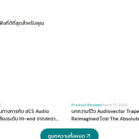
ังที่ดีที่สุดสำหรับคุณ 
VIEW
VIEW
6
Product Reviews
March 17, 2025
ป็นทางการกับ dCS Audio
บทความรีวิว Audiovector Trap
เสียงระดับ Hi-end จากสหราช
Reimagined โดย The Absolut
Audiovector Trapeze Reimag
เป็นการนำลำโพงตั้งพื้นรุ่น "Trap
ดูบทความทั้งหมด