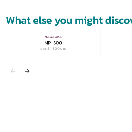
What else you might disco
VIEW
NAGAOKA
MP-500
ราคา
34,500
บาท