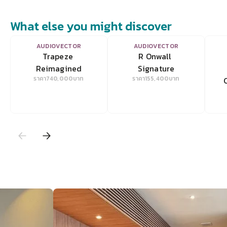
What else you might discover
VIEW
VIEW
AUDIOVECTOR
AUDIOVECTOR
Trapeze 
R Onwall 
Reimagined
Signature
ราคา
740,000
บาท
ราคา
155,400
บาท