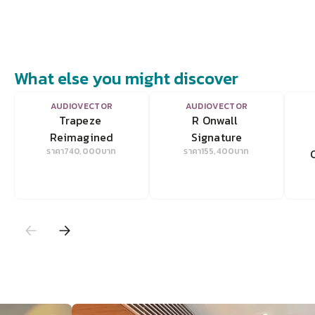
What else you might discover
VIEW
VIEW
AUDIOVECTOR
AUDIOVECTOR
Trapeze 
R Onwall 
Reimagined
Signature
ราคา
740,000
บาท
ราคา
155,400
บาท