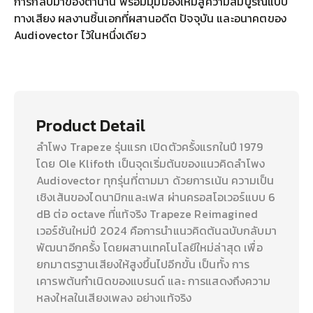
การกลับมาของตำนาน พร้อมมุมมองใหม่สู่ความสมบูรณ์แบบ
ทางเสียง ผลงานชิ้นเอกที่ผสานอดีต ปัจจุบัน และอนาคตของ
Audiovector ไว้ในหนึ่งเดียว
Product Detail
ลำโพง Trapeze รุ่นแรก เปิดตัวครั้งแรกในปี 1979
โดย Ole Klifoth เป็นจุดเริ่มต้นของแนวคิดลำโพง
Audiovector ทุกรุ่นที่ตามมา ด้วยการเน้น ความเป็น
เชิงเส้นของไดนามิกและเฟส ผ่านครอสโอเวอร์แบบ 6
dB ต่อ octave ที่แท้จริง Trapeze Reimagined
เวอร์ชันใหม่ปี 2024 คือการนำแนวคิดต้นฉบับกลับมา
พัฒนาอีกครั้ง โดยผสานเทคโนโลยีใหม่ล่าสุด เพื่อ
ยกมาตรฐานเสียงให้สูงขึ้นไปอีกขั้น เป็นทั้ง การ
เคารพต้นกำเนิดของแบรนด์ และ การแสดงถึงความ
หลงใหลในเสียงเพลง อย่างแท้จริง