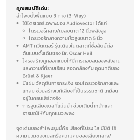
คุณสมบัติเด่น:
ลำโพงตั้งพื้นแบบ 3 ทาง (3-Way)
ใช้ไดรเวอร์เฉพาะของ Audiovector ได้แก่
ไดรเวอร์กลาง/เบสขนาด 12 นิ้วพลังสูง
ไดรเวอร์กลางความเร็วสูงขนาด 5 นิ้ว
AMT ทวีตเตอร์ รุ่นเดียวในตลาดที่ซื่อสัตย์ต่อ
ต้นแบบดั้งเดิมของ Dr. Oscar Heil
โครงสร้างถูกออกแบบให้มีการตอบสนองพลังงาน
และความถี่ที่ราบเรียบ สอดคล้องกับ อุดมคติของ
Brûel & Kjaer
มีแผ่น วัสดุซับการกระเจิง รอบไดรเวอร์กลางและ
แหลม ช่วยสร้างเวทีเสียงที่เป็นธรรมชาติ เหมือน
อยู่ในคอนเสิร์ตจริง
การจูนเสียงเบสที่แม่นยำ ช่วยเติมน้ำหนักและ
อารมณ์ให้กับทุกแนวเพลง
จุดเด่นของลำโพงรุ่นนี้คือ เสียงที่โปร่ง ใส มีมิติ ไร้
ความบวมของเบสหรือความคมของเสียงกลาง/