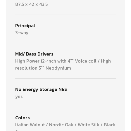
87.5 x 42 x 43.5
Principal
3-way
Mid/ Bass Drivers
High Power 12-inch with 4"" Voice coil / High
resolution 5"" Neodynium
No Energy Storage NES
yes
Colors
Italian Walnut / Nordic Oak / White Silk / Black