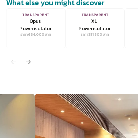
What else you might discover
VIEW
VIEW
TRANSPARENT
TRANSPARENT
Opus 
XL 
Powerisolator
Powerisolator
ราคา
684,000
บาท
ราคา
351,500
บาท