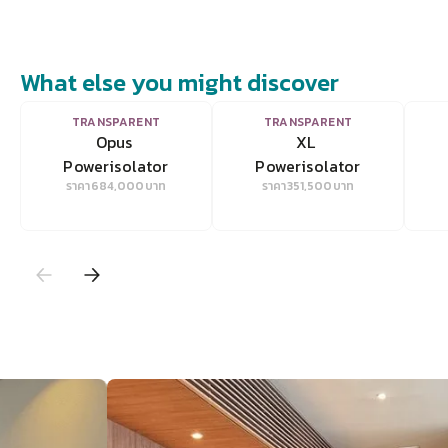
What else you might discover
VIEW
VIEW
TRANSPARENT
TRANSPARENT
Opus 
XL 
Powerisolator
Powerisolator
ราคา
684,000
บาท
ราคา
351,500
บาท