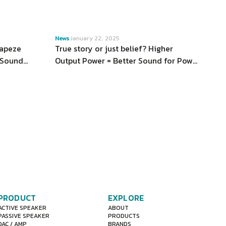
VIEW
News
January 22, 2025
rapeze
True story or just belief? Higher
 Sound
Output Power = Better Sound for Power
ned is an
Amplifier?
 floor-
PRODUCT
EXPLORE
ACTIVE SPEAKER
ABOUT
PASSIVE SPEAKER
PRODUCTS
DAC / AMP
BRANDS