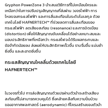
Gryphon PowerZone 3 นำเสนอวิธีการที่ไม่เหมือนใครและ
เหนือกว่าในการปรับปรุงสัญญาณที่ส่งผ่าน วงจรไฟฟ้า การ
ไหลของกระแสไฟฟ้า และการสั่นสะเทือนในระดับโมเลกุล ด้วย
เทคโนโลยี HAFNERTECH™ ที่ช่วยลดการสั่นสะเทือนของ
กระแสไฟฟ้า ลดเสียงสะท้อน (resonance) และการบิดเบือน
(distortion) เพื่อให้สัญญาณขับเคลื่อนได้อย่างเหมาะสมและ
มอบประสิทธิภาพที่เหนือกว่า: กระแสไฟจะได้รับผลกระทบและ
ข้อจำกัดน้อยลง ส่งผลให้ประสิทธิภาพเร็วขึ้น ราบรื่นขึ้น แม่นยำ
ยิ่งขึ้น และสะอาดยิ่งขึ้น
กระแสสัญญาณไหลลื่นด้วยเทคโนโลยี
HAFNERTECH™
ในวงจรทั่วไป การส่งสัญญาณตัวแปรผ่านตัวนำจะสร้างเสียง
สะท้อนที่ไม่สามารถควบคุมได้ ซึ่งคล้ายคลึงกับความปั่นป่วน
ของอากาศพลศาสตร์ (aerodynamic) ที่โครงสร้างของตัวนำ