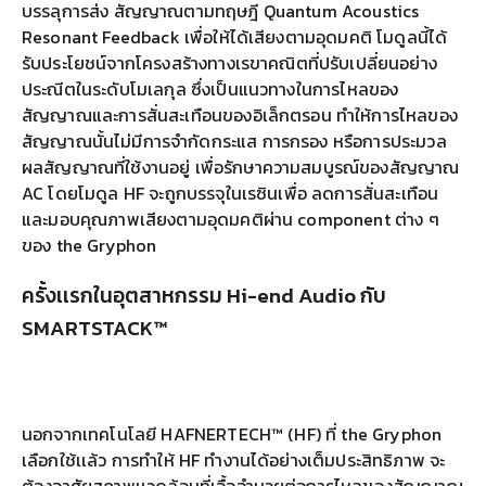
บรรลุการส่ง สัญญาณตามทฤษฎี Quantum Acoustics
Resonant Feedback เพื่อให้ได้เสียงตามอุดมคติ โมดูลนี้ได้
รับประโยชน์จากโครงสร้างทางเรขาคณิตที่ปรับเปลี่ยนอย่าง
ประณีตในระดับโมเลกุล ซึ่งเป็นแนวทางในการไหลของ
สัญญาณและการสั่นสะเทือนของอิเล็กตรอน ทำให้การไหลของ
สัญญาณนั้นไม่มีการจำกัดกระแส การกรอง หรือการประมวล
ผลสัญญาณที่ใช้งานอยู่ เพื่อรักษาความสมบูรณ์ของสัญญาณ
AC โดยโมดูล HF จะถูกบรรจุในเรซินเพื่อ ลดการสั่นสะเทือน
และมอบคุณภาพเสียงตามอุดมคติผ่าน component ต่าง ๆ
ของ the Gryphon
ครั้งเเรกในอุตสาหกรรม Hi-end Audio กับ
SMARTSTACK™
นอกจากเทคโนโลยี HAFNERTECH™ (HF) ที่ the Gryphon
เลือกใช้เเล้ว การทำให้ HF ทำงานได้อย่างเต็มประสิทธิภาพ จะ