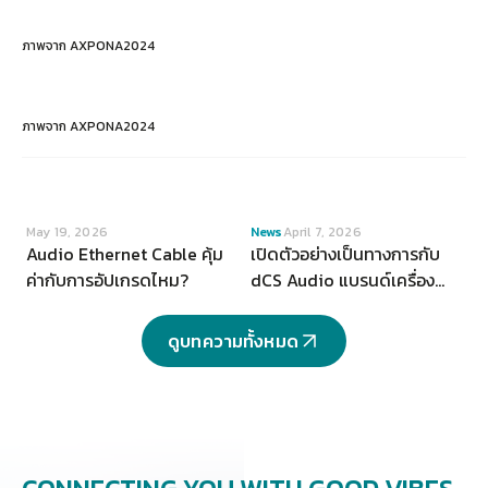
ภาพจาก AXPONA2024
ภาพจาก AXPONA2024
VIEW
VIEW
May 19, 2026
News
April 7, 2026
Audio Ethernet Cable คุ้ม
เปิดตัวอย่างเป็นทางการกับ
ค่ากับการอัปเกรดไหม?
dCS Audio แบรนด์เครื่อง
เสียงระดับ Hi-end จากสห
ราชอาณาจักร
ดูบทความทั้งหมด